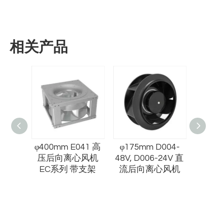
相关产品
6寸
φ400mm E041 高
φ175mm D004-
φ250
1 圆形
压后向离心风机
48V, D006-24V 直
高静
机
EC系列 带支架
流后向离心风机