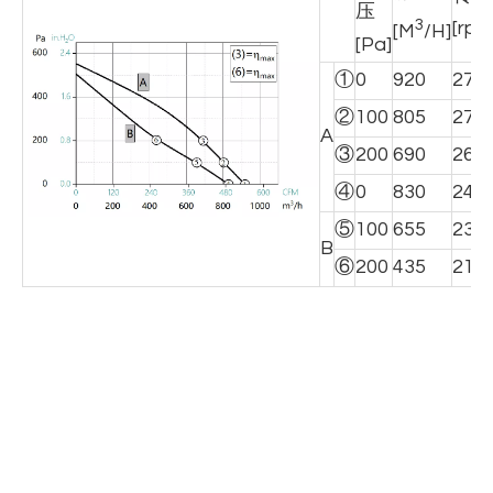
压
3
[rpm
[M
/H]
[Pa]
①
0
920
276
②
100
805
272
A
③
200
690
268
④
0
830
249
⑤
100
655
233
B
⑥
200
435
215