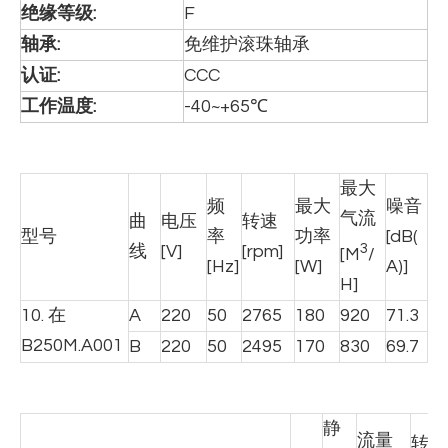
绝缘等级
:
F
轴承
:
免维护滚珠轴承
认证:
CCC
工作温度
:
-40~+65℃
最大
频
最大
噪音
气流
曲
电压
转速
型号
率
功率
[dB(
3
线
[V]
[rpm]
[M
/
[Hz]
[W]
A)]
H]
10. 在
A
220
50
2765
180
920
71.3
B250M.A001
B
220
50
2495
170
830
69.7
静
流量
转速