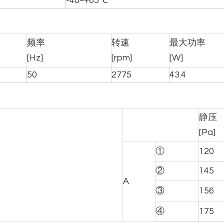
-40~+65℃
频率
转速
最大功率
[Hz]
[rpm]
[W]
50
2775
43.4
静压
[Pa]
①
120
②
145
A
③
156
④
175