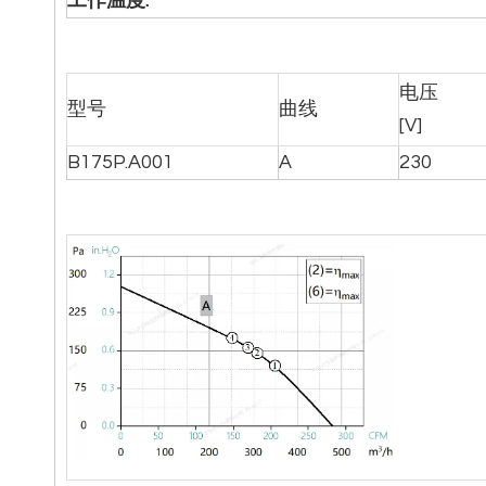
工作温度
:
电压
型号
曲线
[V]
B175P.A001
A
230