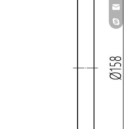
ebst-sa
中提琴_h