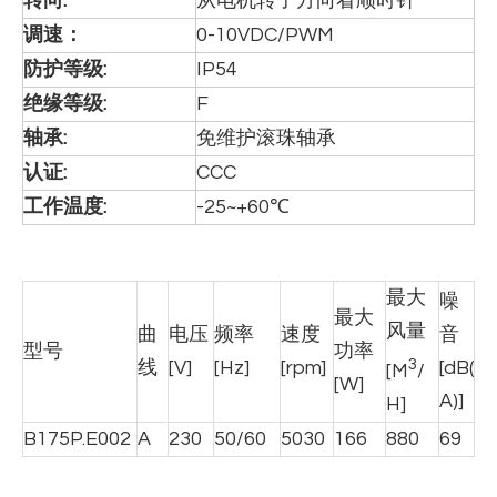
转向
:
从电机转子方向看顺时针
调速：
0-10VDC/PWM
防护等级:
IP54
绝缘等级
:
F
轴承
:
免维护滚珠轴承
认证:
CCC
工作温度
:
-25~+60℃
最大
噪
最大
风量
曲
电压
频率
速度
音
型号
功率
3
线
[V]
[Hz]
[rpm]
[dB(
[M
/
[W]
A)]
H]
B175P.E002
A
230
50/60
5030
166
880
69