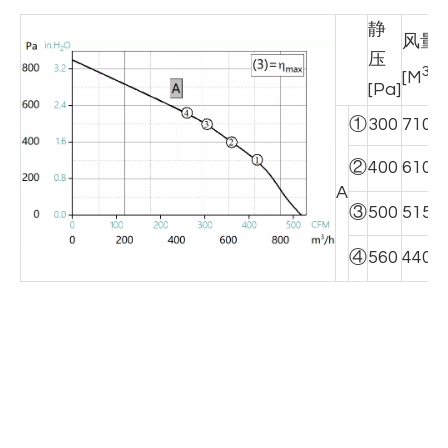
静
风量
压
3
[M
/H
[Pa]
①
300
710
②
400
610
A
③
500
515
④
560
440