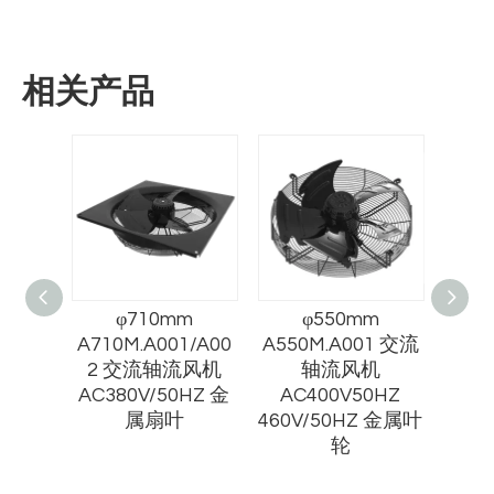
相关产品
m
φ710mm
φ550mm
/A002
A710M.A001/A00
A550M.A001 交流
A50
 EC
2 交流轴流风机
轴流风机
 尼龙扇
AC380V/50HZ 金
AC400V50HZ
AC4
属扇叶
460V/50HZ 金属叶
460
轮